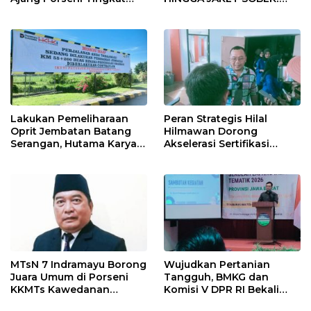
Provinsi 2026
Ormas & 150 Advokat Riau
Ngamuk Kepung Polresta
Pekanbaru!
Lakukan Pemeliharaan
Peran Strategis Hilal
Oprit Jembatan Batang
Hilmawan Dorong
Serangan, Hutama Karya
Akselerasi Sertifikasi
Uji Coba Contraflow di KM
Kompetensi untuk
55 Tol Binjai–Langsa
Entaskan Kemiskinan di
Indramayu
MTsN 7 Indramayu Borong
Wujudkan Pertanian
Juara Umum di Porseni
Tangguh, BMKG dan
KKMTs Kawedanan
Komisi V DPR RI Bekali
Jatibarang 2026
Petani Indramayu Lewat