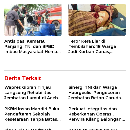
Sekolah Lapang Iklim
Antisipasi Kemarau
Teror Kera Liar di
Panjang, TNI dan BPBD
Tembilahan: 18 Warga
Imbau Masyarakat Hemat
Jadi Korban Ganas,
Air dan Waspada
Punggung Robek hingga
Kebakaran
12 Jahitan!
Berita Terkait
Wapres Gibran Tinjau
Sinergi TNI dan Warga
Langsung Rehabilitasi
Haurgeulis: Pengecoran
Jembatan Lumut di Aceh
Jembatan Beton Garuda
Tengah, Targetkan
di Indramayu Rampung
Konektivitas Pulih Cepat
PKBM Insan Mandiri Buka
Perkuat Integritas dan
Pendaftaran Sekolah
Keberkahan Operasi,
Kesetaraan Tanpa Batas
Perwira Kilang Balongan
Usia
Gelar Doa Bersama