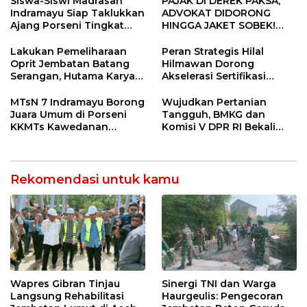
Siswa-Siswi Madrasah
PAJAK DI DEREK PAKSA,
Indramayu Siap Taklukkan
ADVOKAT DIDORONG
Ajang Porseni Tingkat
HINGGA JAKET SOBEK!
Provinsi 2026
Ormas & 150 Advokat Riau
Ngamuk Kepung Polresta
Lakukan Pemeliharaan
Peran Strategis Hilal
Pekanbaru!
Oprit Jembatan Batang
Hilmawan Dorong
Serangan, Hutama Karya
Akselerasi Sertifikasi
Uji Coba Contraflow di KM
Kompetensi untuk
55 Tol Binjai–Langsa
Entaskan Kemiskinan di
MTsN 7 Indramayu Borong
Wujudkan Pertanian
Indramayu
Juara Umum di Porseni
Tangguh, BMKG dan
KKMTs Kawedanan
Komisi V DPR RI Bekali
Jatibarang 2026
Petani Indramayu Lewat
Sekolah Lapang Iklim
Rekomendasi untuk kamu
Wapres Gibran Tinjau
Sinergi TNI dan Warga
Langsung Rehabilitasi
Haurgeulis: Pengecoran