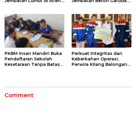
Jembatan Lumut di Aceh
Jembatan Beton Garuda
Tengah, Targetkan
di Indramayu Rampung
Konektivitas Pulih Cepat
PKBM Insan Mandiri Buka
Perkuat Integritas dan
Pendaftaran Sekolah
Keberkahan Operasi,
Kesetaraan Tanpa Batas
Perwira Kilang Balongan
Usia
Gelar Doa Bersama
Comment