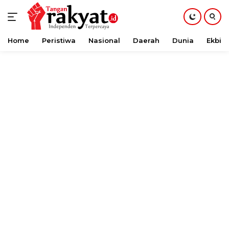
Home
Peristiwa
Nasional
Daerah
Dunia
Ekbis
Langsung
ke
konten