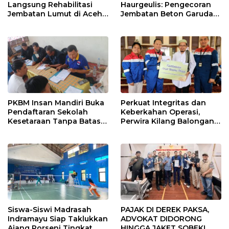
Langsung Rehabilitasi
Haurgeulis: Pengecoran
Jembatan Lumut di Aceh
Jembatan Beton Garuda
Tengah, Targetkan
di Indramayu Rampung
Konektivitas Pulih Cepat
PKBM Insan Mandiri Buka
Perkuat Integritas dan
Pendaftaran Sekolah
Keberkahan Operasi,
Kesetaraan Tanpa Batas
Perwira Kilang Balongan
Usia
Gelar Doa Bersama
Siswa-Siswi Madrasah
PAJAK DI DEREK PAKSA,
Indramayu Siap Taklukkan
ADVOKAT DIDORONG
Ajang Porseni Tingkat
HINGGA JAKET SOBEK!