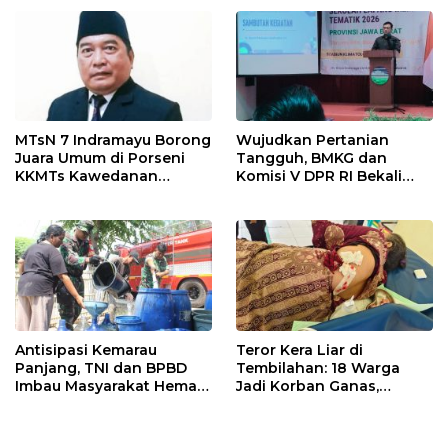
55 Tol Binjai–Langsa
Entaskan Kemiskinan di
Indramayu
MTsN 7 Indramayu Borong
Wujudkan Pertanian
Juara Umum di Porseni
Tangguh, BMKG dan
KKMTs Kawedanan
Komisi V DPR RI Bekali
Jatibarang 2026
Petani Indramayu Lewat
Sekolah Lapang Iklim
Antisipasi Kemarau
Teror Kera Liar di
Panjang, TNI dan BPBD
Tembilahan: 18 Warga
Imbau Masyarakat Hemat
Jadi Korban Ganas,
Air dan Waspada
Punggung Robek hingga
Kebakaran
12 Jahitan!