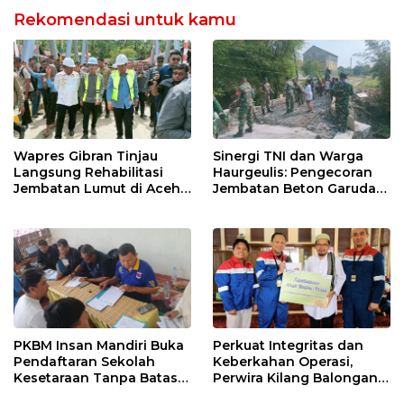
Rekomendasi untuk kamu
Wapres Gibran Tinjau
Sinergi TNI dan Warga
Langsung Rehabilitasi
Haurgeulis: Pengecoran
Jembatan Lumut di Aceh
Jembatan Beton Garuda
Tengah, Targetkan
di Indramayu Rampung
Konektivitas Pulih Cepat
PKBM Insan Mandiri Buka
Perkuat Integritas dan
Pendaftaran Sekolah
Keberkahan Operasi,
Kesetaraan Tanpa Batas
Perwira Kilang Balongan
Usia
Gelar Doa Bersama