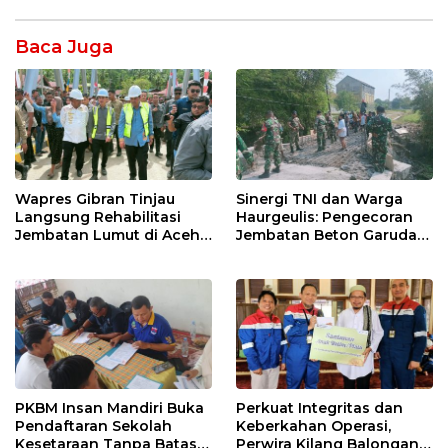
Baca Juga
Wapres Gibran Tinjau
Sinergi TNI dan Warga
Langsung Rehabilitasi
Haurgeulis: Pengecoran
Jembatan Lumut di Aceh
Jembatan Beton Garuda
Tengah, Targetkan
di Indramayu Rampung
Konektivitas Pulih Cepat
PKBM Insan Mandiri Buka
Perkuat Integritas dan
Pendaftaran Sekolah
Keberkahan Operasi,
Kesetaraan Tanpa Batas
Perwira Kilang Balongan