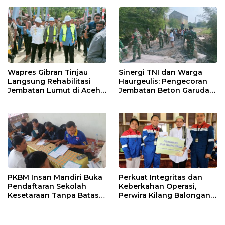
Wapres Gibran Tinjau
Sinergi TNI dan Warga
Langsung Rehabilitasi
Haurgeulis: Pengecoran
Jembatan Lumut di Aceh
Jembatan Beton Garuda
Tengah, Targetkan
di Indramayu Rampung
Konektivitas Pulih Cepat
PKBM Insan Mandiri Buka
Perkuat Integritas dan
Pendaftaran Sekolah
Keberkahan Operasi,
Kesetaraan Tanpa Batas
Perwira Kilang Balongan
Usia
Gelar Doa Bersama