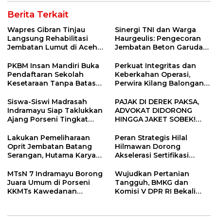
Berita Terkait
Wapres Gibran Tinjau
Sinergi TNI dan Warga
Langsung Rehabilitasi
Haurgeulis: Pengecoran
Jembatan Lumut di Aceh
Jembatan Beton Garuda
Tengah, Targetkan
di Indramayu Rampung
Konektivitas Pulih Cepat
PKBM Insan Mandiri Buka
Perkuat Integritas dan
Pendaftaran Sekolah
Keberkahan Operasi,
Kesetaraan Tanpa Batas
Perwira Kilang Balongan
Usia
Gelar Doa Bersama
Siswa-Siswi Madrasah
PAJAK DI DEREK PAKSA,
Indramayu Siap Taklukkan
ADVOKAT DIDORONG
Ajang Porseni Tingkat
HINGGA JAKET SOBEK!
Provinsi 2026
Ormas & 150 Advokat Riau
Ngamuk Kepung Polresta
Lakukan Pemeliharaan
Peran Strategis Hilal
Pekanbaru!
Oprit Jembatan Batang
Hilmawan Dorong
Serangan, Hutama Karya
Akselerasi Sertifikasi
Uji Coba Contraflow di KM
Kompetensi untuk
55 Tol Binjai–Langsa
Entaskan Kemiskinan di
MTsN 7 Indramayu Borong
Wujudkan Pertanian
Indramayu
Juara Umum di Porseni
Tangguh, BMKG dan
KKMTs Kawedanan
Komisi V DPR RI Bekali
Jatibarang 2026
Petani Indramayu Lewat
Sekolah Lapang Iklim