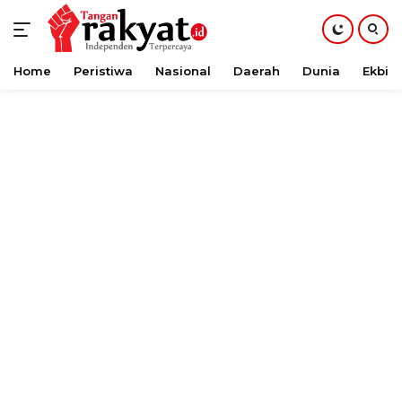
Home
Peristiwa
Nasional
Daerah
Dunia
Ekbis
Langsung
ke
konten