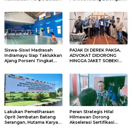
Usia
Gelar Doa Bersama
Siswa-Siswi Madrasah
PAJAK DI DEREK PAKSA,
Indramayu Siap Taklukkan
ADVOKAT DIDORONG
Ajang Porseni Tingkat
HINGGA JAKET SOBEK!
Provinsi 2026
Ormas & 150 Advokat Riau
Ngamuk Kepung Polresta
Pekanbaru!
Lakukan Pemeliharaan
Peran Strategis Hilal
Oprit Jembatan Batang
Hilmawan Dorong
Serangan, Hutama Karya
Akselerasi Sertifikasi
Uji Coba Contraflow di KM
Kompetensi untuk