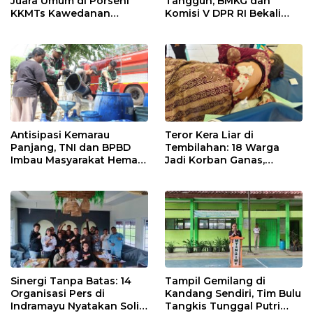
Juara Umum di Porseni
Tangguh, BMKG dan
KKMTs Kawedanan
Komisi V DPR RI Bekali
Jatibarang 2026
Petani Indramayu Lewat
Sekolah Lapang Iklim
Antisipasi Kemarau
Teror Kera Liar di
Panjang, TNI dan BPBD
Tembilahan: 18 Warga
Imbau Masyarakat Hemat
Jadi Korban Ganas,
Air dan Waspada
Punggung Robek hingga
Kebakaran
12 Jahitan!
Sinergi Tanpa Batas: 14
Tampil Gemilang di
Organisasi Pers di
Kandang Sendiri, Tim Bulu
Indramayu Nyatakan Solid
Tangkis Tunggal Putri