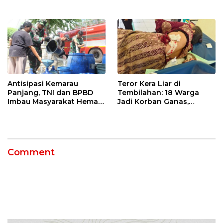
Jatibarang 2026
Petani Indramayu Lewat
Sekolah Lapang Iklim
Antisipasi Kemarau
Teror Kera Liar di
Panjang, TNI dan BPBD
Tembilahan: 18 Warga
Imbau Masyarakat Hemat
Jadi Korban Ganas,
Air dan Waspada
Punggung Robek hingga
Kebakaran
12 Jahitan!
Comment