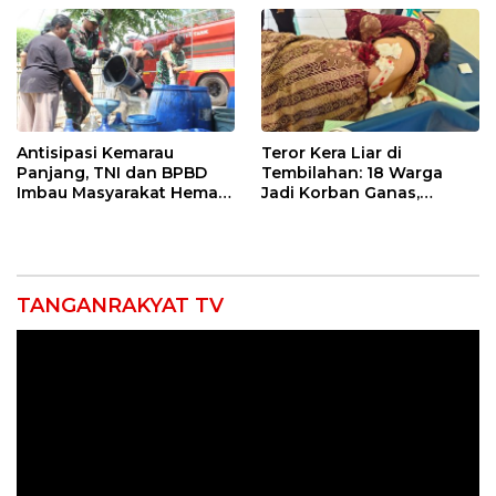
Sekolah Lapang Iklim
Antisipasi Kemarau
Teror Kera Liar di
Panjang, TNI dan BPBD
Tembilahan: 18 Warga
Imbau Masyarakat Hemat
Jadi Korban Ganas,
Air dan Waspada
Punggung Robek hingga
Kebakaran
12 Jahitan!
TANGANRAKYAT TV