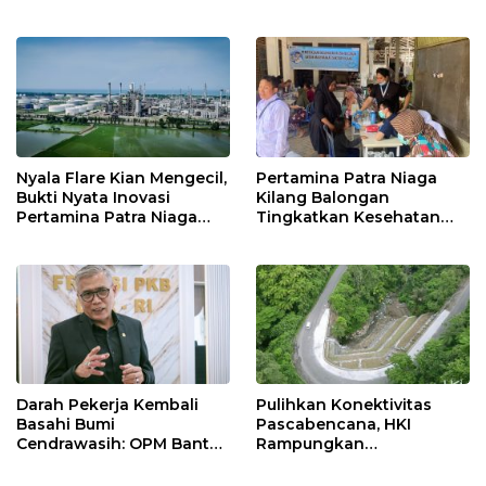
di Bawah Naungan FKJI
MTsN 2 Indramayu Sabet
Juara Porseni KKMTs
Jatibarang 2026
Nyala Flare Kian Mengecil,
Pertamina Patra Niaga
Bukti Nyata Inovasi
Kilang Balongan
Pertamina Patra Niaga
Tingkatkan Kesehatan
Kilang Balongan Dukung
Masyarakat melalui
Net Zero Emission 2060
Pemeriksaan Kesehatan
Rutin dan Edukasi
Perawatan Gigi
Darah Pekerja Kembali
Pulihkan Konektivitas
Basahi Bumi
Pascabencana, HKI
Cendrawasih: OPM Bantai
Rampungkan
5 Pahlawan Infrastruktur
Penanganan Jalur
di Tolikara!
Lembah Anai dan Malalak