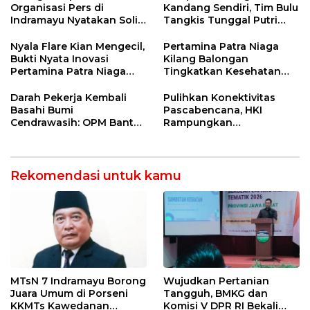
Organisasi Pers di
Kandang Sendiri, Tim Bulu
Indramayu Nyatakan Solid
Tangkis Tunggal Putri
di Bawah Naungan FKJI
MTsN 2 Indramayu Sabet
Juara Porseni KKMTs
Nyala Flare Kian Mengecil,
Pertamina Patra Niaga
Jatibarang 2026
Bukti Nyata Inovasi
Kilang Balongan
Pertamina Patra Niaga
Tingkatkan Kesehatan
Kilang Balongan Dukung
Masyarakat melalui
Net Zero Emission 2060
Pemeriksaan Kesehatan
Darah Pekerja Kembali
Pulihkan Konektivitas
Rutin dan Edukasi
Basahi Bumi
Pascabencana, HKI
Perawatan Gigi
Cendrawasih: OPM Bantai
Rampungkan
5 Pahlawan Infrastruktur
Penanganan Jalur
di Tolikara!
Lembah Anai dan Malalak
Rekomendasi untuk kamu
MTsN 7 Indramayu Borong
Wujudkan Pertanian
Juara Umum di Porseni
Tangguh, BMKG dan
KKMTs Kawedanan
Komisi V DPR RI Bekali