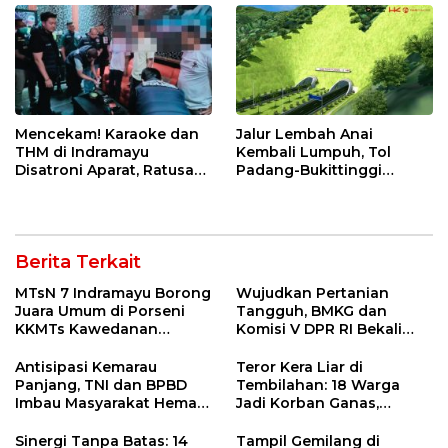
Mencekam! Karaoke dan
Jalur Lembah Anai
THM di Indramayu
Kembali Lumpuh, Tol
Disatroni Aparat, Ratusan
Padang-Bukittinggi
Pengunjung Kocar-Kacir
Didesak Jadi Solusi
Dites Urine!
Strategis
Berita Terkait
MTsN 7 Indramayu Borong
Wujudkan Pertanian
Juara Umum di Porseni
Tangguh, BMKG dan
KKMTs Kawedanan
Komisi V DPR RI Bekali
Jatibarang 2026
Petani Indramayu Lewat
Sekolah Lapang Iklim
Antisipasi Kemarau
Teror Kera Liar di
Panjang, TNI dan BPBD
Tembilahan: 18 Warga
Imbau Masyarakat Hemat
Jadi Korban Ganas,
Air dan Waspada
Punggung Robek hingga
Kebakaran
12 Jahitan!
Sinergi Tanpa Batas: 14
Tampil Gemilang di