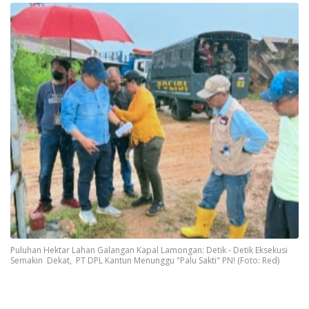
Puluhan Hektar Lahan Galangan Kapal Lamongan: Detik - Detik Eksekusi
Semakin Dekat, PT DPL Kantun Menunggu "Palu Sakti" PN! (Foto: Red)