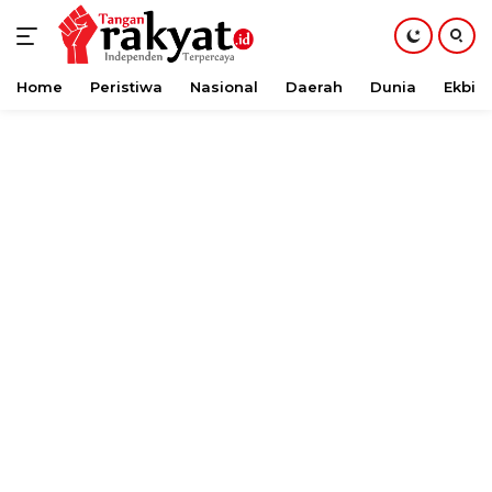
Home
Peristiwa
Nasional
Daerah
Dunia
Ekbis
Langsung
ke
konten