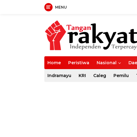
MENU
Langsung
ke
konten
Home
Peristiwa
Nasional
Dae
Indramayu
KRI
Caleg
Pemilu