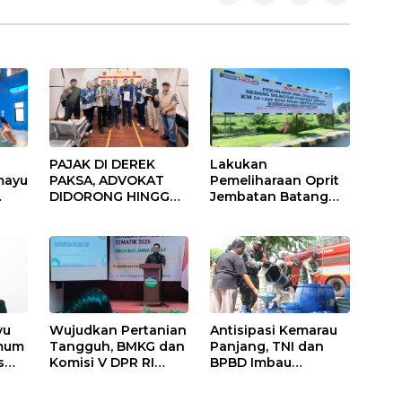
PAJAK DI DEREK
Lakukan
mayu
PAKSA, ADVOKAT
Pemeliharaan Oprit
DIDORONG HINGGA
Jembatan Batang
JAKET SOBEK!
Serangan, Hutama
Ormas & 150
Karya Uji Coba
Advokat Riau
Contraflow di KM 55
Ngamuk Kepung
Tol Binjai–Langsa
Polresta Pekanbaru!
yu
Wujudkan Pertanian
Antisipasi Kemarau
Umum
Tangguh, BMKG dan
Panjang, TNI dan
s
Komisi V DPR RI
BPBD Imbau
Bekali Petani
Masyarakat Hemat
Indramayu Lewat
Air dan Waspada