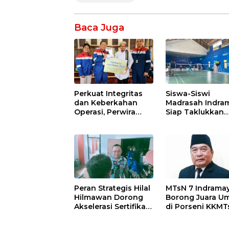
Baca Juga
Perkuat Integritas
Siswa-Siswi
dan Keberkahan
Madrasah Indra
Operasi, Perwira
Siap Taklukkan
Kilang Balongan
Ajang Porseni
Gelar Doa Bersama
Tingkat Provinsi
2026
Peran Strategis Hilal
MTsN 7 Indrama
Hilmawan Dorong
Borong Juara 
Akselerasi Sertifikasi
di Porseni KKMT
Kompetensi untuk
Kawedanan
Entaskan
Jatibarang 2026