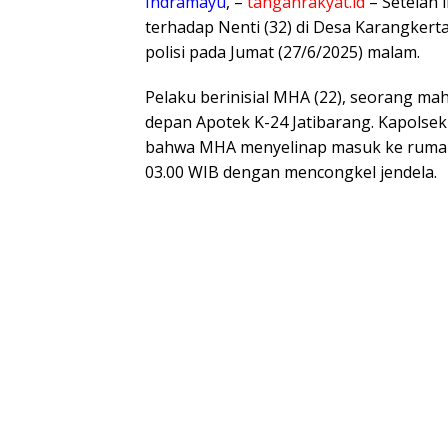
Indramayu
, –
tanganrakyat.id
– Setelah 
terhadap Nenti (32) di Desa Karangkert
polisi pada Jumat (27/6/2025) malam.
Pelaku berinisial MHA (22), seorang ma
depan Apotek K-24 Jatibarang. Kapolse
bahwa MHA menyelinap masuk ke rumah 
03.00 WIB dengan mencongkel jendela.