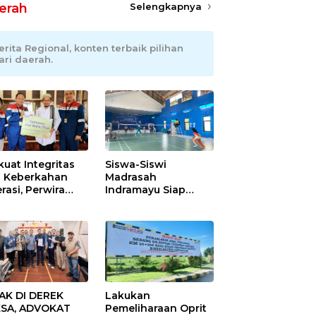
erah
Selengkapnya
erita Regional, konten terbaik pilihan
ari daerah.
kuat Integritas
Siswa-Siswi
 Keberkahan
Madrasah
rasi, Perwira
Indramayu Siap
ang Balongan
Taklukkan Ajang
ar Doa Bersama
Porseni Tingkat
Provinsi 2026
AK DI DEREK
Lakukan
SA, ADVOKAT
Pemeliharaan Oprit