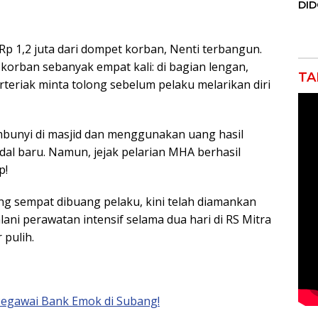
DI
JAK
Orm
Adv
p 1,2 juta dari dompet korban, Nenti terbangun.
Ng
rban sebanyak empat kali: di bagian lengan,
Pol
TA
eriak minta tolong sebelum pelaku melarikan diri
bunyi di masjid dan menggunakan uang hasil
dal baru. Namun, jejak pelarian MHA berhasil
p!
ng sempat dibuang pelaku, kini telah diamankan
lani perawatan intensif selama dua hari di RS Mitra
 pulih.
egawai Bank Emok di Subang!