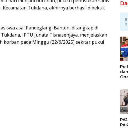
lima hari menjadi buronan, pelaku penusukan sadis
Da
a, Kecamatan Tukdana, akhirnya berhasil dibekuk
B
d
hasiswa asal Pandeglang, Banten, ditangkap di
k Tukdana, IPTU Junata Tisnasenjaya, menjelaskan
korban pada Minggu (22/6/2025) sekitar pukul
Per
dan
Ope
Kil
Gel
PAJ
PAK