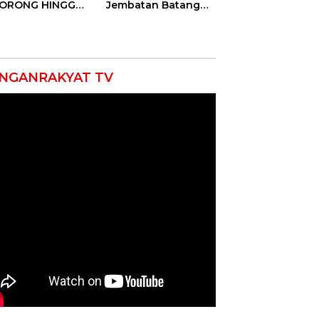
DORONG HINGGA
Jembatan Batang
ET SOBEK!
Serangan, Hutama
as & 150
Karya Uji Coba
okat Riau
Contraflow di KM 55
amuk Kepung
Tol Binjai–Langsa
resta Pekanbaru!
NGANRAKYAT TV