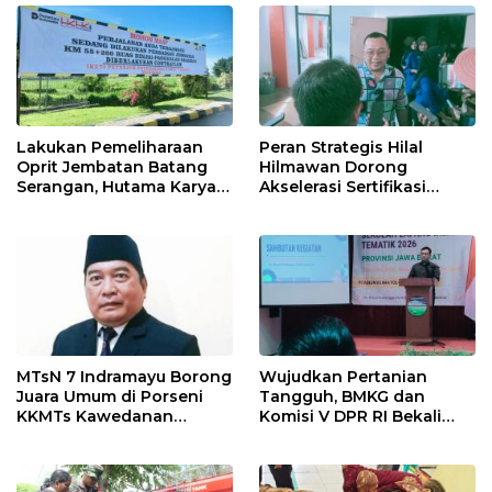
Pekanbaru!
Lakukan Pemeliharaan
Peran Strategis Hilal
Oprit Jembatan Batang
Hilmawan Dorong
Serangan, Hutama Karya
Akselerasi Sertifikasi
Uji Coba Contraflow di KM
Kompetensi untuk
55 Tol Binjai–Langsa
Entaskan Kemiskinan di
Indramayu
MTsN 7 Indramayu Borong
Wujudkan Pertanian
Juara Umum di Porseni
Tangguh, BMKG dan
KKMTs Kawedanan
Komisi V DPR RI Bekali
Jatibarang 2026
Petani Indramayu Lewat
Sekolah Lapang Iklim