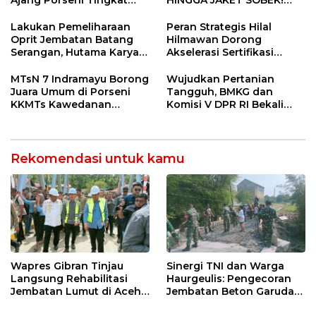
Provinsi 2026
Ormas & 150 Advokat Riau
Ngamuk Kepung Polresta
Lakukan Pemeliharaan
Peran Strategis Hilal
Pekanbaru!
Oprit Jembatan Batang
Hilmawan Dorong
Serangan, Hutama Karya
Akselerasi Sertifikasi
Uji Coba Contraflow di KM
Kompetensi untuk
55 Tol Binjai–Langsa
Entaskan Kemiskinan di
MTsN 7 Indramayu Borong
Wujudkan Pertanian
Indramayu
Juara Umum di Porseni
Tangguh, BMKG dan
KKMTs Kawedanan
Komisi V DPR RI Bekali
Jatibarang 2026
Petani Indramayu Lewat
Sekolah Lapang Iklim
Rekomendasi untuk kamu
Wapres Gibran Tinjau
Sinergi TNI dan Warga
Langsung Rehabilitasi
Haurgeulis: Pengecoran
Jembatan Lumut di Aceh
Jembatan Beton Garuda
Tengah, Targetkan
di Indramayu Rampung