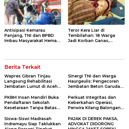
Antisipasi Kemarau
Teror Kera Liar di
Panjang, TNI dan BPBD
Tembilahan: 18 Warga
Imbau Masyarakat Hemat
Jadi Korban Ganas,
Air dan Waspada
Punggung Robek hingga
Kebakaran
12 Jahitan!
Berita Terkait
Wapres Gibran Tinjau
Sinergi TNI dan Warga
Langsung Rehabilitasi
Haurgeulis: Pengecoran
Jembatan Lumut di Aceh
Jembatan Beton Garuda
Tengah, Targetkan
di Indramayu Rampung
Konektivitas Pulih Cepat
PKBM Insan Mandiri Buka
Perkuat Integritas dan
Pendaftaran Sekolah
Keberkahan Operasi,
Kesetaraan Tanpa Batas
Perwira Kilang Balongan
Usia
Gelar Doa Bersama
Siswa-Siswi Madrasah
PAJAK DI DEREK PAKSA,
Indramayu Siap Taklukkan
ADVOKAT DIDORONG
Ajang Porseni Tingkat
HINGGA JAKET SOBEK!