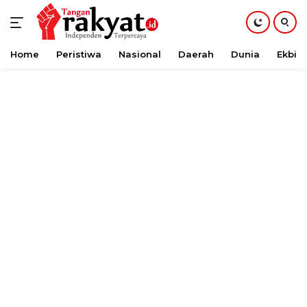
Home
Peristiwa
Nasional
Daerah
Dunia
Ekbis
Langsung
ke
konten