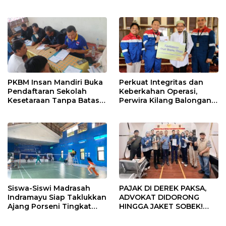
Tengah, Targetkan
di Indramayu Rampung
Konektivitas Pulih Cepat
PKBM Insan Mandiri Buka
Perkuat Integritas dan
Pendaftaran Sekolah
Keberkahan Operasi,
Kesetaraan Tanpa Batas
Perwira Kilang Balongan
Usia
Gelar Doa Bersama
Siswa-Siswi Madrasah
PAJAK DI DEREK PAKSA,
Indramayu Siap Taklukkan
ADVOKAT DIDORONG
Ajang Porseni Tingkat
HINGGA JAKET SOBEK!
Provinsi 2026
Ormas & 150 Advokat Riau
Ngamuk Kepung Polresta