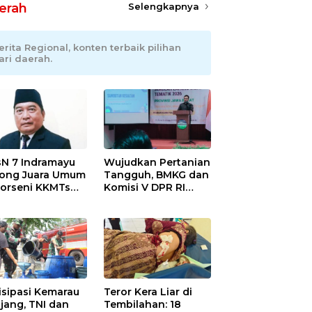
erah
Selengkapnya
erita Regional, konten terbaik pilihan
ari daerah.
N 7 Indramayu
Wujudkan Pertanian
ong Juara Umum
Tangguh, BMKG dan
Porseni KKMTs
Komisi V DPR RI
wedanan
Bekali Petani
ibarang 2026
Indramayu Lewat
Sekolah Lapang
Iklim
isipasi Kemarau
Teror Kera Liar di
jang, TNI dan
Tembilahan: 18