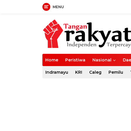
MENU
Langsung
ke
konten
Home
Peristiwa
Nasional
Dae
Indramayu
KRI
Caleg
Pemilu