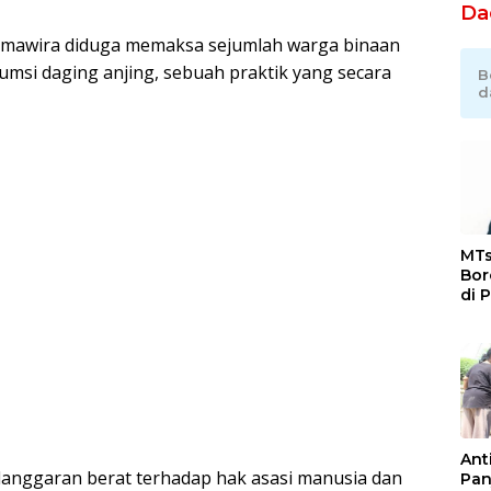
Da
nemawira diduga memaksa sejumlah warga binaan
si daging anjing, sebuah praktik yang secara
B
d
MTs
Bor
di 
Ka
Jat
Ant
pelanggaran berat terhadap hak asasi manusia dan
Pan