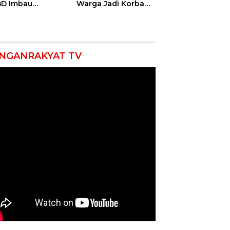
D Imbau
Warga Jadi Korban
yarakat Hemat
Ganas, Punggung
 dan Waspada
Robek hingga 12
akaran
Jahitan!
NGANRAKYAT TV