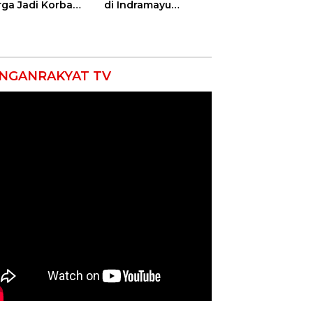
ga Jadi Korban
di Indramayu
as, Punggung
Nyatakan Solid di
ek hingga 12
Bawah Naungan
itan!
FKJI
NGANRAKYAT TV