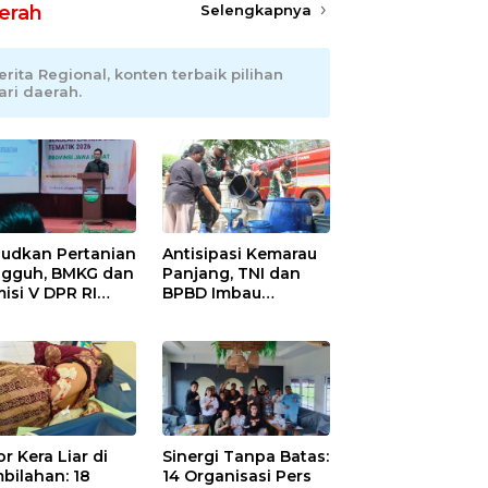
erah
Selengkapnya
erita Regional, konten terbaik pilihan
ari daerah.
udkan Pertanian
Antisipasi Kemarau
gguh, BMKG dan
Panjang, TNI dan
isi V DPR RI
BPBD Imbau
ali Petani
Masyarakat Hemat
ramayu Lewat
Air dan Waspada
olah Lapang
Kebakaran
m
r Kera Liar di
Sinergi Tanpa Batas:
bilahan: 18
14 Organisasi Pers