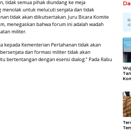
 tidak semua pihak diundang ke meja
Da
 menolak untuk melucuti senjata dan tidak
an tidak akan diikutsertakan. Juru Bicara Komite
B
aim, menegaskan bahwa forum ini adalah wadah
d
tan militer.
ta kepada Kementerian Pertahanan tidak akan
ersenjata dan formasi militer tidak akan
 itu bertentangan dengan esensi dialog.” Pada Rabu
Wuj
Tan
Kom
Bek
Ind
Sek
Ikli
Tero
Tem