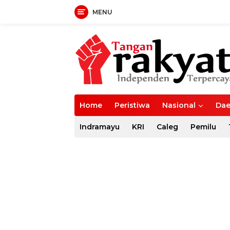
MENU
Langsung
ke
konten
Home
Peristiwa
Nasional
Dae
Indramayu
KRI
Caleg
Pemilu