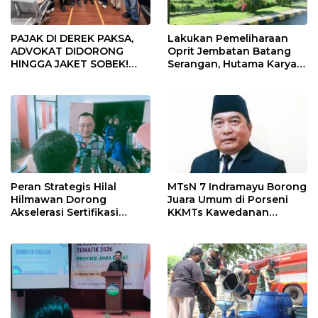
PAJAK DI DEREK PAKSA,
Lakukan Pemeliharaan
ADVOKAT DIDORONG
Oprit Jembatan Batang
HINGGA JAKET SOBEK!
Serangan, Hutama Karya
Ormas & 150 Advokat Riau
Uji Coba Contraflow di KM
Ngamuk Kepung Polresta
55 Tol Binjai–Langsa
Pekanbaru!
Peran Strategis Hilal
MTsN 7 Indramayu Borong
Hilmawan Dorong
Juara Umum di Porseni
Akselerasi Sertifikasi
KKMTs Kawedanan
Kompetensi untuk
Jatibarang 2026
Entaskan Kemiskinan di
Indramayu