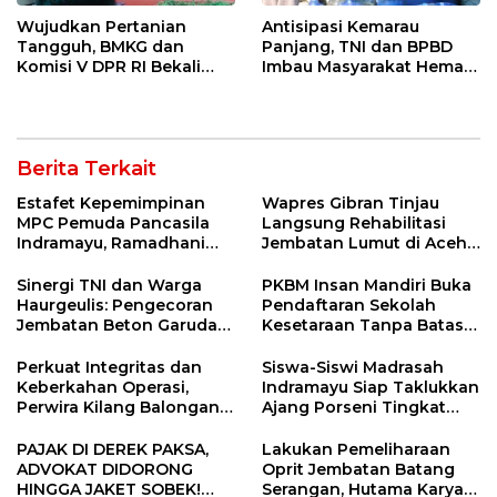
Wujudkan Pertanian
Antisipasi Kemarau
Tangguh, BMKG dan
Panjang, TNI dan BPBD
Komisi V DPR RI Bekali
Imbau Masyarakat Hemat
Petani Indramayu Lewat
Air dan Waspada
Sekolah Lapang Iklim
Kebakaran
Berita Terkait
Estafet Kepemimpinan
Wapres Gibran Tinjau
MPC Pemuda Pancasila
Langsung Rehabilitasi
Indramayu, Ramadhani
Jembatan Lumut di Aceh
Sugianto Dipastikan
Tengah, Targetkan
Pimpin Organisasi Lewat
Konektivitas Pulih Cepat
Sinergi TNI dan Warga
PKBM Insan Mandiri Buka
Muscablub
Haurgeulis: Pengecoran
Pendaftaran Sekolah
Jembatan Beton Garuda
Kesetaraan Tanpa Batas
di Indramayu Rampung
Usia
Perkuat Integritas dan
Siswa-Siswi Madrasah
Keberkahan Operasi,
Indramayu Siap Taklukkan
Perwira Kilang Balongan
Ajang Porseni Tingkat
Gelar Doa Bersama
Provinsi 2026
PAJAK DI DEREK PAKSA,
Lakukan Pemeliharaan
ADVOKAT DIDORONG
Oprit Jembatan Batang
HINGGA JAKET SOBEK!
Serangan, Hutama Karya