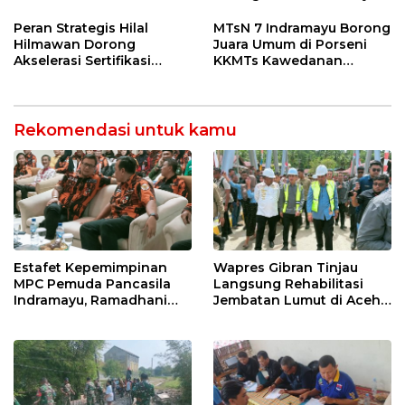
Ormas & 150 Advokat Riau
Uji Coba Contraflow di KM
Ngamuk Kepung Polresta
55 Tol Binjai–Langsa
Peran Strategis Hilal
MTsN 7 Indramayu Borong
Pekanbaru!
Hilmawan Dorong
Juara Umum di Porseni
Akselerasi Sertifikasi
KKMTs Kawedanan
Kompetensi untuk
Jatibarang 2026
Entaskan Kemiskinan di
Indramayu
Rekomendasi untuk kamu
Estafet Kepemimpinan
Wapres Gibran Tinjau
MPC Pemuda Pancasila
Langsung Rehabilitasi
Indramayu, Ramadhani
Jembatan Lumut di Aceh
Sugianto Dipastikan
Tengah, Targetkan
Pimpin Organisasi Lewat
Konektivitas Pulih Cepat
Muscablub