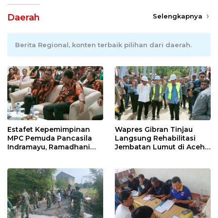
Daerah
Selengkapnya
Berita Regional, konten terbaik pilihan dari daerah.
Estafet Kepemimpinan
Wapres Gibran Tinjau
MPC Pemuda Pancasila
Langsung Rehabilitasi
Indramayu, Ramadhani
Jembatan Lumut di Aceh
Sugianto Dipastikan
Tengah, Targetkan
Pimpin Organisasi Lewat
Konektivitas Pulih Cepat
Muscablub