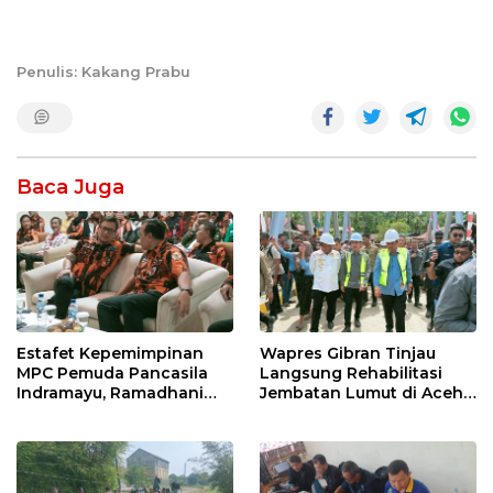
Penulis: Kakang Prabu
Baca Juga
Estafet Kepemimpinan
Wapres Gibran Tinjau
MPC Pemuda Pancasila
Langsung Rehabilitasi
Indramayu, Ramadhani
Jembatan Lumut di Aceh
Sugianto Dipastikan
Tengah, Targetkan
Pimpin Organisasi Lewat
Konektivitas Pulih Cepat
Muscablub