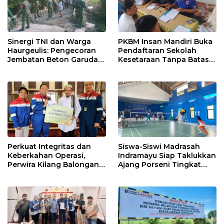
Sinergi TNI dan Warga
PKBM Insan Mandiri Buka
Haurgeulis: Pengecoran
Pendaftaran Sekolah
Jembatan Beton Garuda
Kesetaraan Tanpa Batas
di Indramayu Rampung
Usia
Perkuat Integritas dan
Siswa-Siswi Madrasah
Keberkahan Operasi,
Indramayu Siap Taklukkan
Perwira Kilang Balongan
Ajang Porseni Tingkat
Gelar Doa Bersama
Provinsi 2026