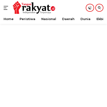
Home
Peristiwa
Nasional
Daerah
Dunia
Ekbis
Langsung
ke
konten