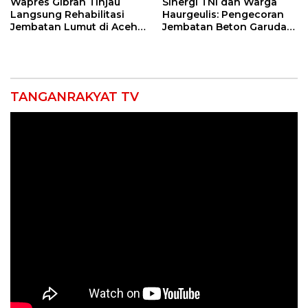
Wapres Gibran Tinjau
Sinergi TNI dan Warga
Langsung Rehabilitasi
Haurgeulis: Pengecoran
Jembatan Lumut di Aceh
Jembatan Beton Garuda
Tengah, Targetkan
di Indramayu Rampung
Konektivitas Pulih Cepat
TANGANRAKYAT TV