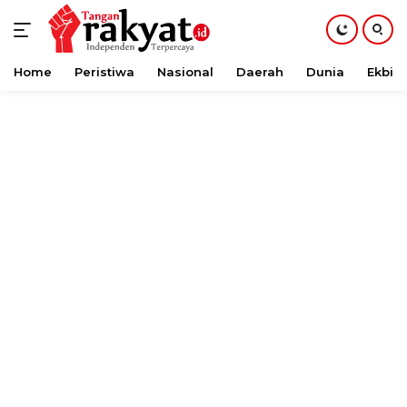
Home
Peristiwa
Nasional
Daerah
Dunia
Ekbis
Langsung
ke
konten