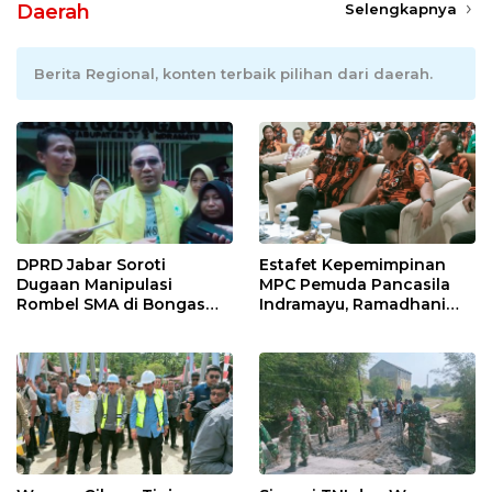
Daerah
Selengkapnya
Berita Regional, konten terbaik pilihan dari daerah.
DPRD Jabar Soroti
Estafet Kepemimpinan
Dugaan Manipulasi
MPC Pemuda Pancasila
Rombel SMA di Bongas
Indramayu, Ramadhani
Indramayu, Desak
Sugianto Dipastikan
Verifikasi Lapangan
Pimpin Organisasi Lewat
Muscablub