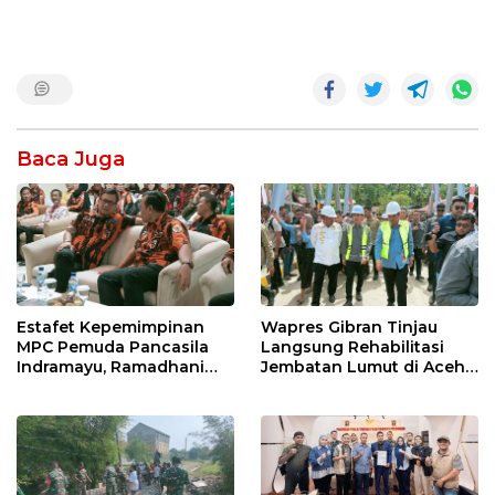
Baca Juga
Estafet Kepemimpinan
Wapres Gibran Tinjau
MPC Pemuda Pancasila
Langsung Rehabilitasi
Indramayu, Ramadhani
Jembatan Lumut di Aceh
Sugianto Dipastikan
Tengah, Targetkan
Pimpin Organisasi Lewat
Konektivitas Pulih Cepat
Muscablub