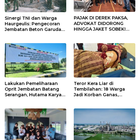
PAJAK DI DEREK PAKSA,
Sinergi TNI dan Warga
ADVOKAT DIDORONG
Haurgeulis: Pengecoran
HINGGA JAKET SOBEK!
Jembatan Beton Garuda
Ormas & 150 Advokat Riau
di Indramayu Rampung
Ngamuk Kepung Polresta
Pekanbaru!
Lakukan Pemeliharaan
Teror Kera Liar di
Oprit Jembatan Batang
Tembilahan: 18 Warga
Serangan, Hutama Karya
Jadi Korban Ganas,
Uji Coba Contraflow di KM
Punggung Robek hingga
55 Tol Binjai–Langsa
12 Jahitan!