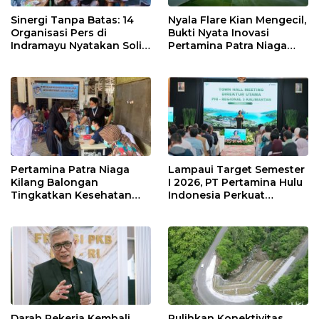
Sinergi Tanpa Batas: 14
Nyala Flare Kian Mengecil,
Organisasi Pers di
Bukti Nyata Inovasi
Indramayu Nyatakan Solid
Pertamina Patra Niaga
di Bawah Naungan FKJI
Kilang Balongan Dukung
Net Zero Emission 2060
Pertamina Patra Niaga
Lampaui Target Semester
Kilang Balongan
I 2026, PT Pertamina Hulu
Tingkatkan Kesehatan
Indonesia Perkuat
Masyarakat melalui
Ketahanan Energi
Pemeriksaan Kesehatan
Nasional Lewat Inovasi &
Rutin dan Edukasi
Keselamatan Kerja
Perawatan Gigi
Darah Pekerja Kembali
Pulihkan Konektivitas