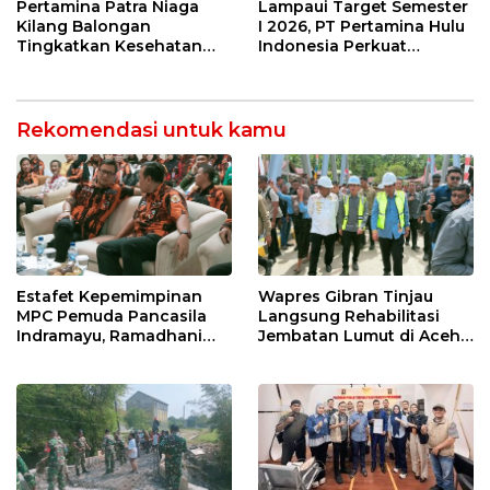
Net Zero Emission 2060
Pertamina Patra Niaga
Lampaui Target Semester
Kilang Balongan
I 2026, PT Pertamina Hulu
Tingkatkan Kesehatan
Indonesia Perkuat
Masyarakat melalui
Ketahanan Energi
Pemeriksaan Kesehatan
Nasional Lewat Inovasi &
Rutin dan Edukasi
Keselamatan Kerja
Perawatan Gigi
Rekomendasi untuk kamu
Estafet Kepemimpinan
Wapres Gibran Tinjau
MPC Pemuda Pancasila
Langsung Rehabilitasi
Indramayu, Ramadhani
Jembatan Lumut di Aceh
Sugianto Dipastikan
Tengah, Targetkan
Pimpin Organisasi Lewat
Konektivitas Pulih Cepat
Muscablub