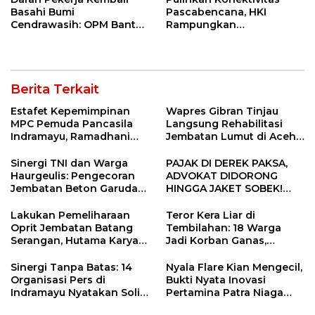
Basahi Bumi
Pascabencana, HKI
Cendrawasih: OPM Bantai
Rampungkan
5 Pahlawan Infrastruktur
Penanganan Jalur
di Tolikara!
Lembah Anai dan Malalak
Berita Terkait
Estafet Kepemimpinan
Wapres Gibran Tinjau
MPC Pemuda Pancasila
Langsung Rehabilitasi
Indramayu, Ramadhani
Jembatan Lumut di Aceh
Sugianto Dipastikan
Tengah, Targetkan
Pimpin Organisasi Lewat
Konektivitas Pulih Cepat
Sinergi TNI dan Warga
PAJAK DI DEREK PAKSA,
Muscablub
Haurgeulis: Pengecoran
ADVOKAT DIDORONG
Jembatan Beton Garuda
HINGGA JAKET SOBEK!
di Indramayu Rampung
Ormas & 150 Advokat Riau
Ngamuk Kepung Polresta
Lakukan Pemeliharaan
Teror Kera Liar di
Pekanbaru!
Oprit Jembatan Batang
Tembilahan: 18 Warga
Serangan, Hutama Karya
Jadi Korban Ganas,
Uji Coba Contraflow di KM
Punggung Robek hingga
55 Tol Binjai–Langsa
12 Jahitan!
Sinergi Tanpa Batas: 14
Nyala Flare Kian Mengecil,
Organisasi Pers di
Bukti Nyata Inovasi
Indramayu Nyatakan Solid
Pertamina Patra Niaga
di Bawah Naungan FKJI
Kilang Balongan Dukung