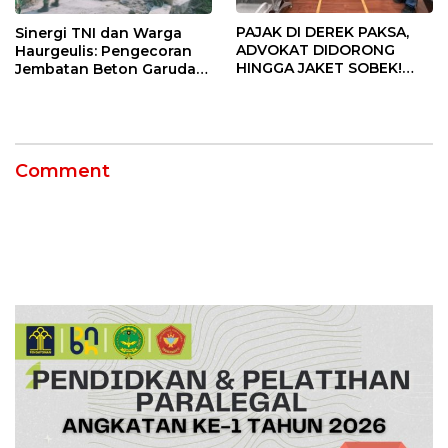
PAJAK DI DEREK PAKSA,
Sinergi TNI dan Warga
ADVOKAT DIDORONG
Haurgeulis: Pengecoran
HINGGA JAKET SOBEK!
Jembatan Beton Garuda
Ormas & 150 Advokat Riau
di Indramayu Rampung
Ngamuk Kepung Polresta
Pekanbaru!
Comment